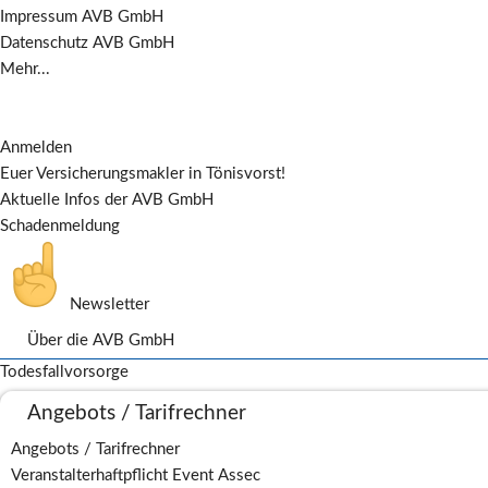
Impressum AVB GmbH
Datenschutz AVB GmbH
Mehr...
Anmelden
Euer Versicherungsmakler in Tönisvorst!
Aktuelle Infos der AVB GmbH
Schadenmeldung
Newsletter
Über die AVB GmbH
Weiterbildungszertifikate
Todesfallvorsorge
Schadenbeispiele
Angebots / Tarifrechner
Firmenvideos
Berufsbild
Angebots / Tarifrechner
Mitglied im IGVM
Veranstalterhaftpflicht Event Assec