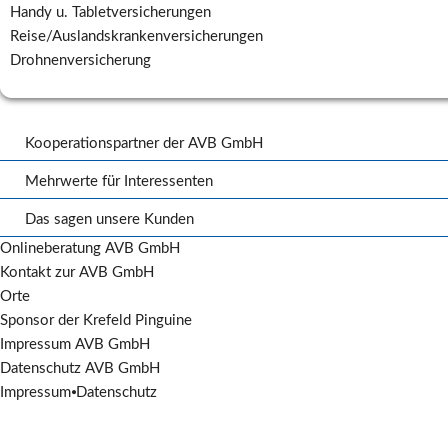
Handy u. Tabletversicherungen
Reise/Auslandskrankenversicherungen
Drohnenversicherung
Kooperationspartner der AVB GmbH
Schreinerei Ponzelar
Mehrwerte für Interessenten
Kaltstrahl Trockeneisreinigung
Kunden APP
Lohberg Sicherheitstechnik
Das sagen unsere Kunden
Zentralruf der Autoversicherer
Nimmerland Schlafsysteme Wasserbettenwartung
Bewertungsportal für die AVB GmbH
Onlineberatung AVB GmbH
Garten und Landschaftsbau
Euer Feedback
Kontakt zur AVB GmbH
RWM Group Kassel Versicherungsberatung, DSB u.v.m.
Google Bewertungen
Orte
Sponsor der Krefeld Pinguine
Impressum AVB GmbH
Datenschutz AVB GmbH
Impressum
⦁
Datenschutz