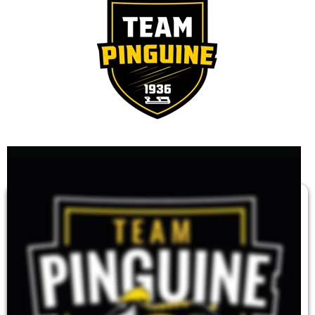
Es ist uns ein besonderes Anliegen unseren Erfolg auch 
mit anderen zu teilen. 
Aus diesem Grund haben wir uns in der Saison 2018/19 
dazu entschlossen Sponsorpartner der Krefeld Pinguine 
zu werden. Dieses Engagement haben wir dann für die 
Saison 2019/20 sehr gerne verlängert. Auch in der 
CoronaSaison 20/21 sind wir als Sponsor der Krefeld 
Pinguine Aktiv.Auch nach dem Abstieg in die DEL 2 haben 