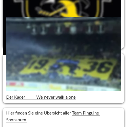
wir unser Sponsoring für die Krefeld Pinguine in der 
Saison 22/23 Aufrechterhalten.
Alle Infos zu den Krefeld Pinguinen finden sie hier :
Krefeld Pinguine    
Als bekennender Eishockeyfan unterstützen wir die Krefeld 
Pinguine sehr gerne und freuen uns auch für die Saison 
2019/2020 unseren Teil  für eine erfolgreiche Saison 
beitragen zu können.. 
Hier der Kader für die aktuelle Saison 
Der Kader          We never walk alone
Hier finden Sie eine Übersicht aller 
Team Pinguine 
Sponsoren 